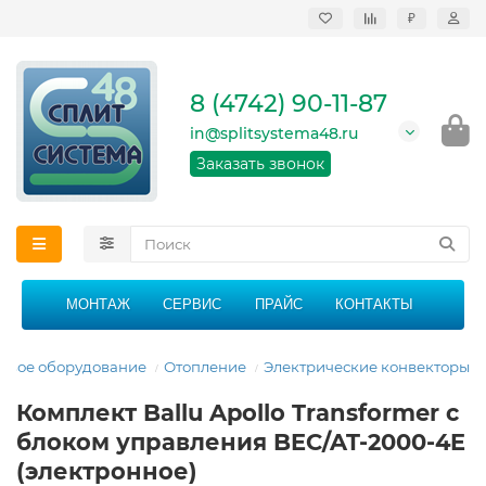
₽
Продажа, монтаж и
сервисное
обслуживание
8 (4742) 90-11-87
кондиционеров в
Липецке и Липецкой
in@splitsystema48.ru
области
График работы: 9:00 -
Заказать звонок
21:00 без перерыва и
выходных
МОНТАЖ
СЕРВИС
ПРАЙС
КОНТАКТЫ
овое оборудование
Отопление
Электрические конвекторы
Комплект Ballu Apollo Transformer с
блоком управления BEC/AT-2000-4E
(электронное)