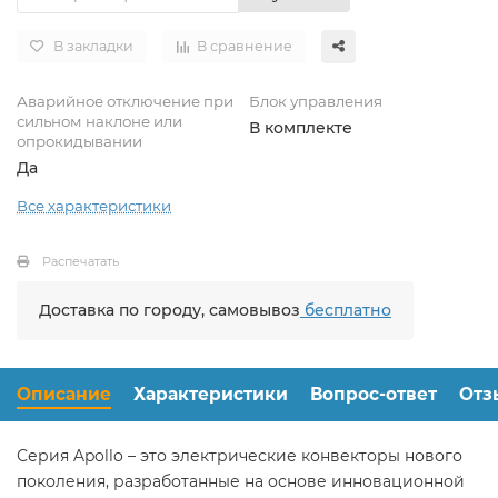
В закладки
В сравнение
Аварийное отключение при
Блок управления
сильном наклоне или
В комплекте
опрокидывании
Да
Все характеристики
Распечатать
Доставка по городу, самовывоз
бесплатно
Описание
Характеристики
Вопрос-ответ
Отз
Серия Apollo – это электрические конвекторы нового
поколения, разработанные на основе инновационной