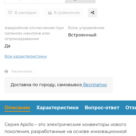
В закладки
В сравнение
Аварийное отключение при
Блок управления
сильном наклоне или
Встроенный
опрокидывании
Да
Все характеристики
Распечатать
Доставка по городу, самовывоз
бесплатно
Описание
Характеристики
Вопрос-ответ
Отз
Серия Apollo – это электрические конвекторы нового
поколения, разработанные на основе инновационной