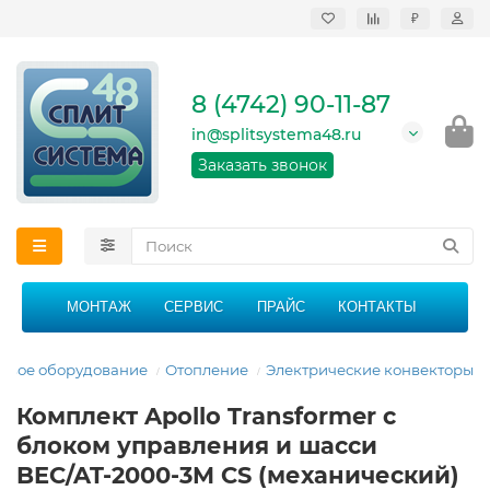
₽
Продажа, монтаж и
сервисное
обслуживание
8 (4742) 90-11-87
кондиционеров в
Липецке и Липецкой
in@splitsystema48.ru
области
График работы: 9:00 -
Заказать звонок
21:00 без перерыва и
выходных
МОНТАЖ
СЕРВИС
ПРАЙС
КОНТАКТЫ
овое оборудование
Отопление
Электрические конвекторы
Комплект Apollo Transformer с
блоком управления и шасси
BEC/AT-2000-3M CS (механический)