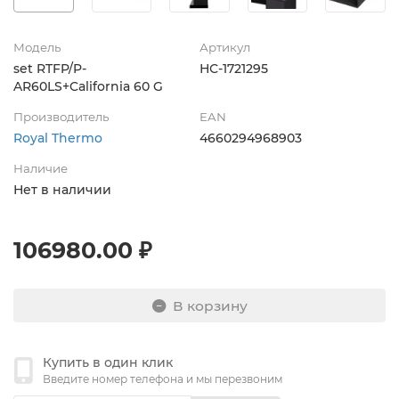
Модель
Артикул
set RTFP/P-
НС-1721295
AR60LS+California 60 G
Производитель
EAN
Royal Thermo
4660294968903
Наличие
Нет в наличии
106980.00 ₽
В корзину
Купить в один клик
Введите номер телефона и мы перезвоним