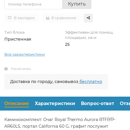
Купить
В закладки
В сравнение
Тип блока
Эффективен для помещ.
площадью, кв.м
Пристенная
25
Все характеристики
Распечатать
Доставка по городу, самовывоз
бесплатно
Описание
Характеристики
Вопрос-ответ
Отз
Каминокомплект: Очаг Royal Thermo Aurora RTFP/P-
AR60LS, портал California 60 G, графит послужит