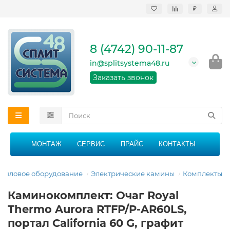
₽
Продажа, монтаж и
сервисное
обслуживание
8 (4742) 90-11-87
кондиционеров в
Липецке и Липецкой
in@splitsystema48.ru
области
График работы: 9:00 -
Заказать звонок
21:00 без перерыва и
выходных
МОНТАЖ
СЕРВИС
ПРАЙС
КОНТАКТЫ
Тепловое оборудование
Электрические камины
Комплекты
Каминокомплект: Очаг Royal
Thermo Aurora RTFP/P-AR60LS,
портал California 60 G, графит