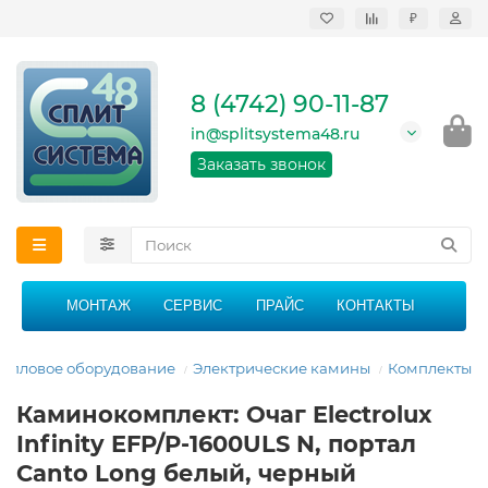
₽
Продажа, монтаж и
сервисное
обслуживание
8 (4742) 90-11-87
кондиционеров в
Липецке и Липецкой
in@splitsystema48.ru
области
График работы: 9:00 -
Заказать звонок
21:00 без перерыва и
выходных
МОНТАЖ
СЕРВИС
ПРАЙС
КОНТАКТЫ
Тепловое оборудование
Электрические камины
Комплекты
Каминокомплект: Очаг Electrolux
Infinity EFP/P-1600ULS N, портал
Canto Long белый, черный