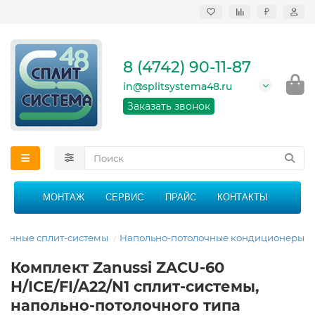
₽
Продажа, монтаж и
сервисное
обслуживание
8 (4742) 90-11-87
кондиционеров в
Липецке и Липецкой
in@splitsystema48.ru
области
График работы: 9:00 -
Заказать звонок
21:00 без перерыва и
выходных
МОНТАЖ
СЕРВИС
ПРАЙС
КОНТАКТЫ
енные сплит-системы
Напольно-потолочные кондиционеры
Комплект Zanussi ZACU-60
H/ICE/FI/A22/N1 сплит-системы,
напольно-потолочного типа