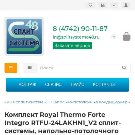
₽
Продажа, монтаж и
сервисное
обслуживание
8 (4742) 90-11-87
кондиционеров в
Липецке и Липецкой
in@splitsystema48.ru
области
График работы: 9:00 -
Заказать звонок
21:00 без перерыва и
выходных
МОНТАЖ
СЕРВИС
ПРАЙС
КОНТАКТЫ
енные сплит-системы
Напольно-потолочные кондиционеры
Комплект Royal Thermo Forte
Integro RTFU-24LAKHN1_V2 сплит-
системы, напольно-потолочного