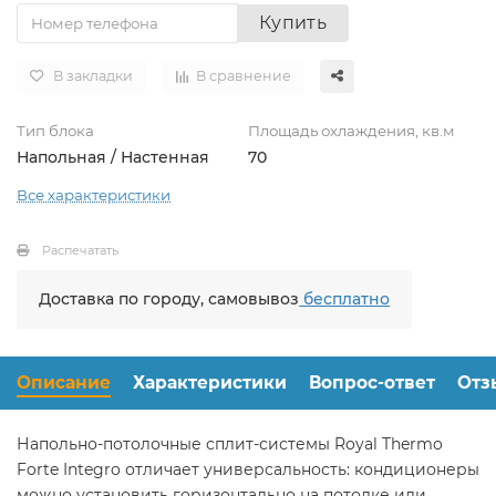
Купить
В закладки
В сравнение
Тип блока
Площадь охлаждения, кв.м
Напольная / Настенная
70
Все характеристики
Распечатать
Доставка по городу, самовывоз
бесплатно
Описание
Характеристики
Вопрос-ответ
Отз
Напольно-потолочные сплит-системы Royal Thermo
Forte Integro отличает универсальность: кондиционеры
можно установить горизонтально на потолке или