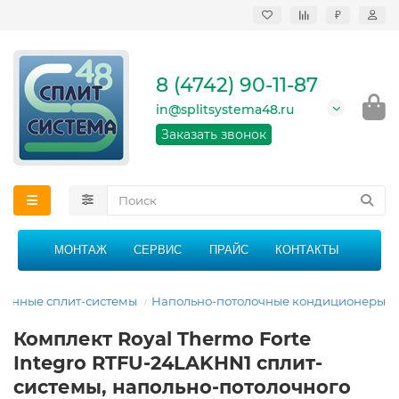
₽
Продажа, монтаж и
сервисное
обслуживание
8 (4742) 90-11-87
кондиционеров в
Липецке и Липецкой
in@splitsystema48.ru
области
График работы: 9:00 -
Заказать звонок
21:00 без перерыва и
выходных
МОНТАЖ
СЕРВИС
ПРАЙС
КОНТАКТЫ
енные сплит-системы
Напольно-потолочные кондиционеры
Комплект Royal Thermo Forte
Integro RTFU-24LAKHN1 сплит-
системы, напольно-потолочного