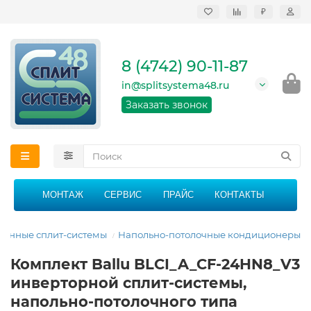
₽
Продажа, монтаж и
сервисное
обслуживание
8 (4742) 90-11-87
кондиционеров в
Липецке и Липецкой
in@splitsystema48.ru
области
График работы: 9:00 -
Заказать звонок
21:00 без перерыва и
выходных
МОНТАЖ
СЕРВИС
ПРАЙС
КОНТАКТЫ
енные сплит-системы
Напольно-потолочные кондиционеры
Комплект Ballu BLCI_A_CF-24HN8_V3
инверторной сплит-системы,
напольно-потолочного типа