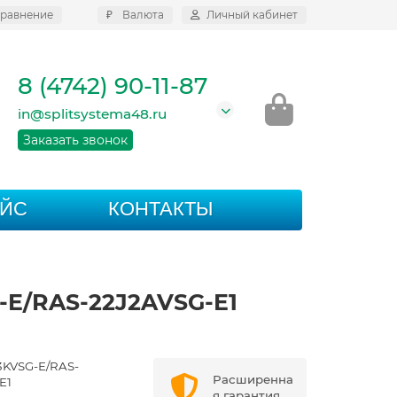
равнение
₽
Валюта
Личный кабинет
8 (4742) 90-11-87
in@splitsystema48.ru
Заказать звонок
АЙС
КОНТАКТЫ
-E/RAS-22J2AVSG-E1
KVSG-E/RAS-
Расширенна
E1
я гарантия