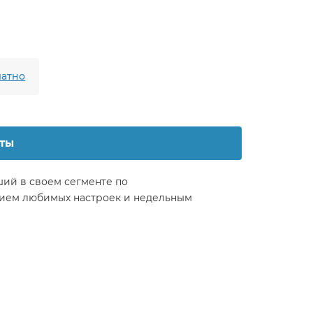
атно
ты
ший в своем сегменте по
нанием любимых настроек и недельным