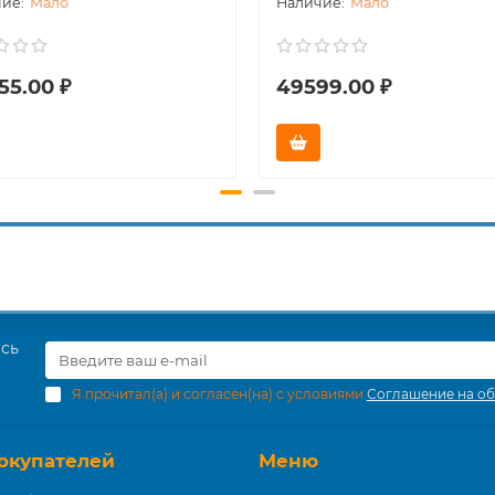
Мало
Мало
55.00 ₽
49599.00 ₽
есь
Я прочитал(а) и согласен(на) с условиями
Соглашение на об
окупателей
Меню