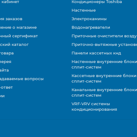
 кабинет
Кондиционеры Toshiba
Настенные
ия заказов
Электрокамины
ение о магазине
Водонагреватели
чный сертификат
Приточные очистители возду
ский каталог
Приточно-вытяжные установ
товара
Панели кассетных кнд
лерея
Настенные внутренние блоки
сплит-систем
айта
Кассетные внутренние блоки
задаваемые вопросы
сплит-систем
-ответ
Канальные внутренние блоки
сплит-систем
ии
VRF-VRV системы
кондиционирования