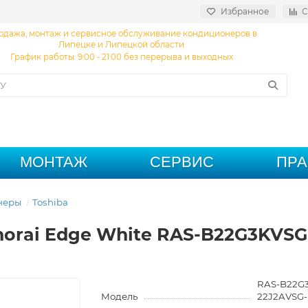
Избранное
С
одажа, монтаж и сервисное обслуживание кондиционеров в
Липецке и Липецкой области
График работы: 9:00 - 21:00 без перерыва и выходных
МОНТАЖ
СЕРВИС
ПР
неры
Toshiba
horai Edge White RAS-B22G3KVSG
RAS-B22G3
Модель
22J2AVSG-