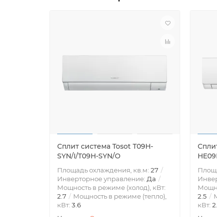
Сплит система Tosot T09H-
Сплит
SYN/I/T09H-SYN/O
HE09
Площадь охлаждения, кв.м:
27
Площа
Инверторное управление:
Да
Инве
Мощность в режиме (холод), кВт:
Мощно
2.7
Мощность в режиме (тепло),
2.5
М
кВт:
3.6
кВт:
2