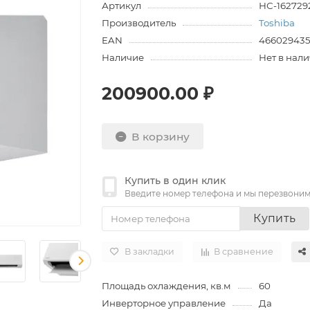
Артикул
НС-162729
Производитель
Toshiba
EAN
46602943
Наличие
Нет в нал
200900.00 ₽
В корзину
Купить в один клик
Введите номер телефона и мы перезвони
Купить
В закладки
В сравнение
Площадь охлаждения, кв.м
60
Инверторное управление
Да