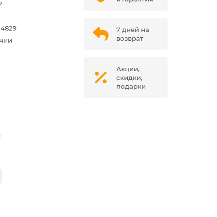
2
54829
7 дней на
возврат
ичии
Акции,
скидки,
подарки
м