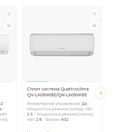
Сплит система Quattroclima
Сплит си
QV-LA09WBE/QN-LA09WBE
QV-LA12
32
Инверторное управление:
Да
Инвертор
а
Мощность в режиме (холод), кВт:
Мощность 
кВт:
2.5
Мощность в режиме (тепло),
3.2
Мощн
ло),
кВт:
2.8
Фреон:
R32
кВт:
3.4