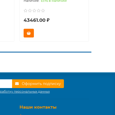
Есть в наличии
43461.00 ₽
49698.
Оформить подписку
работку персональных данных
Наши контакты