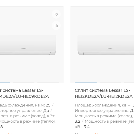
 система Lessar LS-
Сплит система Lessar LS-
KDE2A/LU-HE09KDE2A
HE12KDE2A/LU-HE12KDE2A
дь охлаждения, кв.м:
25
Площадь охлаждения, кв.м:
рторное управление:
Да
Инверторное управление:
Д
сть в режиме (холод), кВт:
Мощность в режиме (холод), 
ощность в режиме (тепло),
3.2
Мощность в режиме (теп
.8
кВт:
3.4