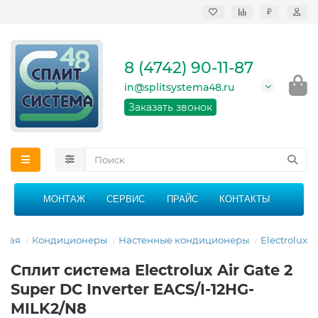
₽
Продажа, монтаж и
сервисное
обслуживание
8 (4742) 90-11-87
кондиционеров в
Липецке и Липецкой
in@splitsystema48.ru
области
График работы: 9:00 -
Заказать звонок
21:00 без перерыва и
выходных
МОНТАЖ
СЕРВИС
ПРАЙС
КОНТАКТЫ
вная
Кондиционеры
Настенные кондиционеры
Electrolux
Сплит система Electrolux Air Gate 2
Super DC Inverter EACS/I-12HG-
MILK2/N8