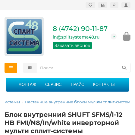
₽
Продажа, монтаж и
сервисное
обслуживание
8 (4742) 90-11-87
кондиционеров в
Липецке и Липецкой
in@splitsystema48.ru
области
График работы: 9:00 -
Заказать звонок
21:00 без перерыва и
выходных
МОНТАЖ
СЕРВИС
ПРАЙС
КОНТАКТЫ
т-системы
Настенные внутренние блоки мульти сплит-систем
Блок внутренний SHUFT SFMS/I-12
HB FMI/N8/In/white инверторной
мульти сплит-системы