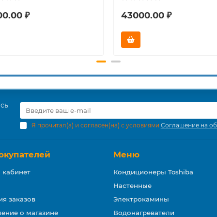
00.00 ₽
43000.00 ₽
есь
Я прочитал(а) и согласен(на) с условиями
Соглашение на об
окупателей
Меню
 кабинет
Кондиционеры Toshiba
Настенные
ия заказов
Электрокамины
ение о магазине
Водонагреватели