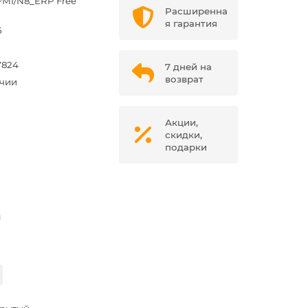
FMI/N8_ERP Free
Расширенна
я гарантия
5
7824
7 дней на
возврат
ичии
Акции,
скидки,
подарки
м