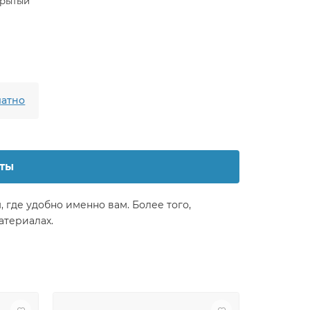
крытый
атно
ты
 где удобно именно вам. Более того,
атериалах.