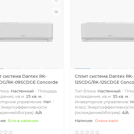
т система Dantex RK-
Сплит система Dantex RK-
DG/RK-09SCDGE Concorde
12SCDG/RK-12SCDGE Conc
лока:
Настенный
Площадь
Тип блока:
Настенный
Пло
дения, кв.м:
25 кв. м.
охлаждения, кв.м:
35 кв. м.
рторное управление:
Нет
Инверторное управление:
Н
 Энергоэффективности
Класс Энергоэффективности
ждение/обогрев):
A/A
(охлаждение/обогрев):
A/A
Есть в наличии
Очень мало