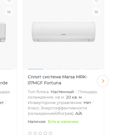
Сплит система Marsa MRK-
Сплит си
orde
07MGF Fortuna
09MGF F
щадь
Тип блока:
Настенный
Площадь
Тип блок
охлаждения, кв.м:
20 кв. м.
охлажден
ет
Инверторное управление:
Нет
Инвертор
Класс Энергоэффективности
Класс Эн
(охлаждение/обогрев):
A/A
(охлажде
Есть в наличии