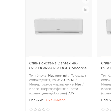
Сплит система Dantex RK-
Спли
07SCDG/RK-07SCDGE Concorde
09SC
Тип блока:
Настенный
Площадь
Тип б
охлаждения, кв.м:
20 кв. м.
охлаж
Инверторное управление:
Нет
Инве
Класс Энергоэффективности
Класс
(охлаждение/обогрев):
A/A
(охла
Очень мало