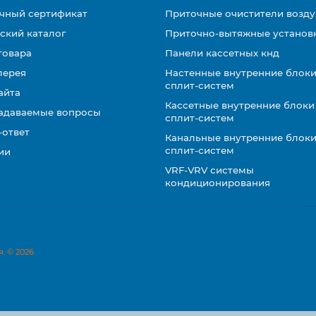
чный сертификат
Приточные очистители возду
ский каталог
Приточно-вытяжные установ
товара
Панели кассетных кнд
лерея
Настенные внутренние блоки
сплит-систем
айта
Кассетные внутренние блоки
задаваемые вопросы
сплит-систем
-ответ
Канальные внутренние блоки
сплит-систем
ии
VRF-VRV системы
кондиционирования
. © 2026