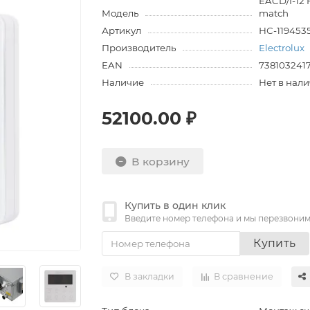
EACD/I-12 
Модель
match
Артикул
НС-119453
Производитель
Electrolux
EAN
738103241
Наличие
Нет в нал
52100.00 ₽
В корзину
Купить в один клик
Введите номер телефона и мы перезвони
Купить
В закладки
В сравнение