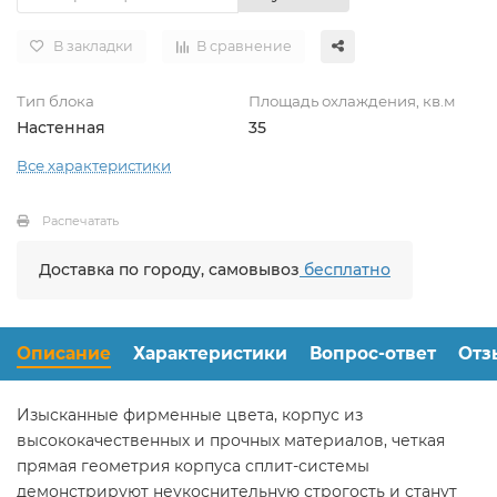
В закладки
В сравнение
Тип блока
Площадь охлаждения, кв.м
Настенная
35
Все характеристики
Распечатать
Доставка по городу, самовывоз
бесплатно
Описание
Характеристики
Вопрос-ответ
Отз
Изысканные фирменные цвета, корпус из
высококачественных и прочных материалов, четкая
прямая геометрия корпуса сплит-системы
демонстрируют неукоснительную строгость и станут