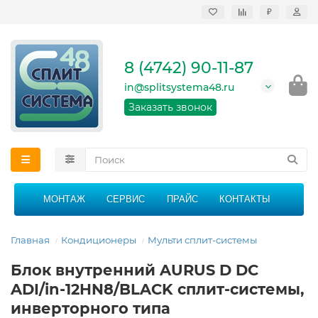
₽
Продажа, монтаж и
сервисное
обслуживание
8 (4742) 90-11-87
кондиционеров в
Липецке и Липецкой
in@splitsystema48.ru
области
График работы: 9:00 -
Заказать звонок
21:00 без перерыва и
выходных
МОНТАЖ
СЕРВИС
ПРАЙС
КОНТАКТЫ
Главная
Кондиционеры
Мульти сплит-системы
Блок внутренний AURUS D DC
ADI/in-12HN8/BLACK сплит-системы,
инверторного типа