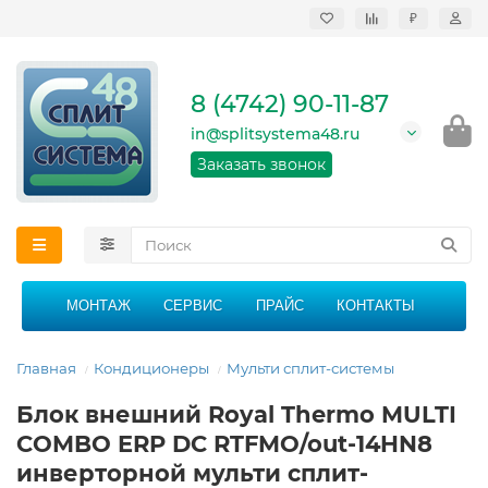
₽
Продажа, монтаж и
сервисное
обслуживание
8 (4742) 90-11-87
кондиционеров в
Липецке и Липецкой
in@splitsystema48.ru
области
График работы: 9:00 -
Заказать звонок
21:00 без перерыва и
выходных
МОНТАЖ
СЕРВИС
ПРАЙС
КОНТАКТЫ
Главная
Кондиционеры
Мульти сплит-системы
Блок внешний Royal Thermo MULTI
COMBO ERP DC RTFMO/out-14HN8
инверторной мульти сплит-