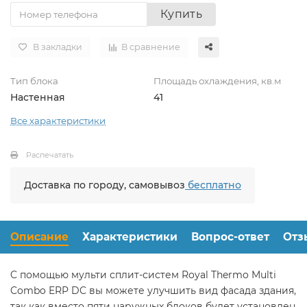
Купить
В закладки
В сравнение
Тип блока
Площадь охлаждения, кв.м
Настенная
41
Все характеристики
Распечатать
Доставка по городу, самовывоз
бесплатно
Описание
Характеристики
Вопрос-ответ
Отз
C помощью мульти сплит-систем Royal Thermo Multi
Combo ERP DC вы можете улучшить вид фасада здания,
так как вместо пяти наружных блоков будет установлен