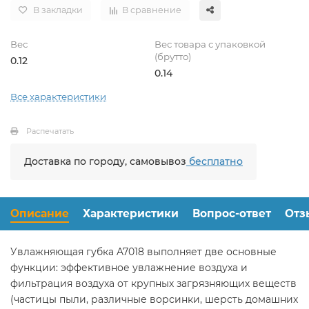
В закладки
В сравнение
Вес
Вес товара с упаковкой
(брутто)
0.12
0.14
Все характеристики
Распечатать
Доставка по городу, самовывоз
бесплатно
Описание
Характеристики
Вопрос-ответ
Отз
Увлажняющая губка A7018 выполняет две основные
функции: эффективное увлажнение воздуха и
фильтрация воздуха от крупных загрязняющих веществ
(частицы пыли, различные ворсинки, шерсть домашних