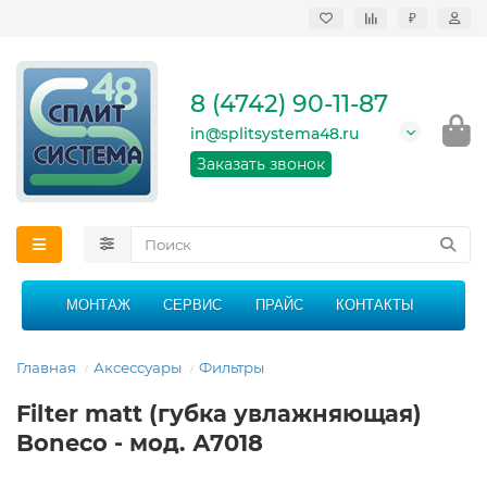
₽
Продажа, монтаж и
сервисное
обслуживание
8 (4742) 90-11-87
кондиционеров в
Липецке и Липецкой
in@splitsystema48.ru
области
График работы: 9:00 -
Заказать звонок
21:00 без перерыва и
выходных
МОНТАЖ
СЕРВИС
ПРАЙС
КОНТАКТЫ
Главная
Аксессуары
Фильтры
Filter matt (губка увлажняющая)
Boneco - мод. А7018